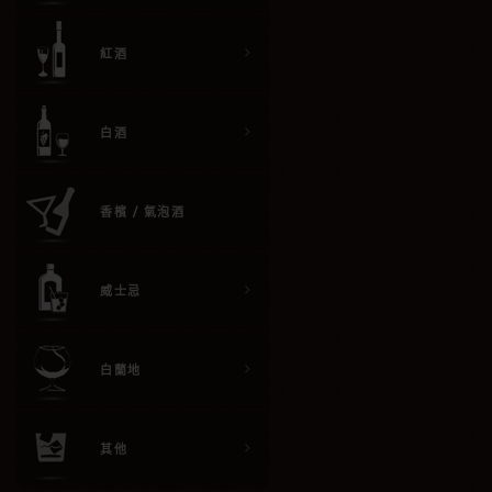
紅酒
白酒
香檳 / 氣泡酒
威士忌
白蘭地
其他