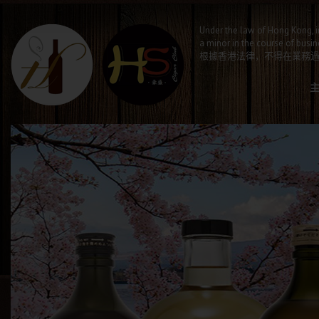
Under the law of Hong Kong, i
a minor in the course of busin
根據香港法律，不得在業務