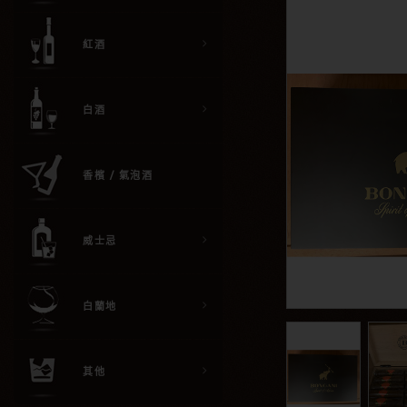
紅酒
白酒
香檳 / 氣泡酒
威士忌
白蘭地
其他