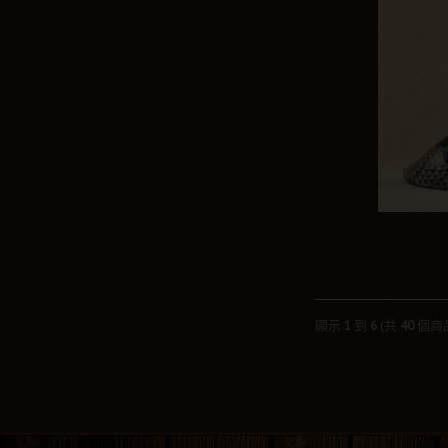
顯示
1
到
6
(共
40
個商