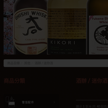
商品目錄
其他
酒辦 / 迷你酒
商品分類
酒辦 / 迷你酒
雪茄配件
顯示
1
到
6
(共
40
個商