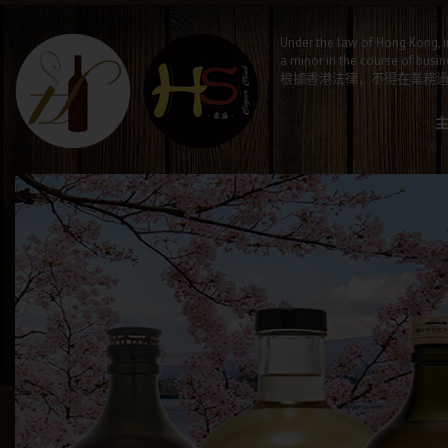
Under the law of Hong Kong, i
a minor in the course of busin
根據香港法律，不得在業務