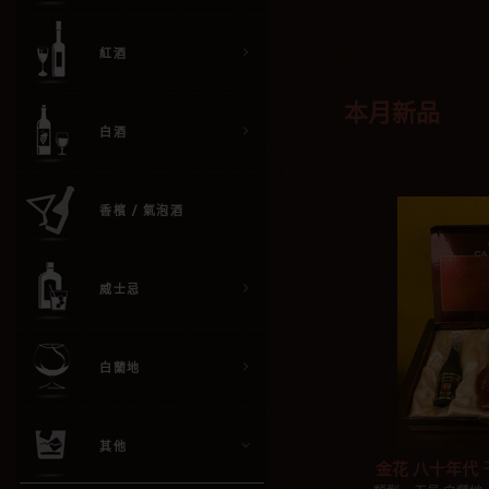
紅酒
本月新品
白酒
香檳 / 氣泡酒
威士忌
白蘭地
其他
金花 八十年代 