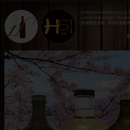
Under the law of Hong Kong, i
a minor in the course of busin
根據香港法律，不得在業務