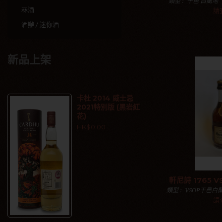
類型 : 干邑 白蘭地 酒
毫升 描述 : 卡慕 
冧酒
請
套裝： 三合 / 
酒辦 / 迷你酒
加入購物
新品上架
卡杜 2014 威士忌
2021特別版 (黑岩紅
花)
HK$0.00
軒尼詩 1765 
類型 : VSOP干邑白蘭
30毫升
請