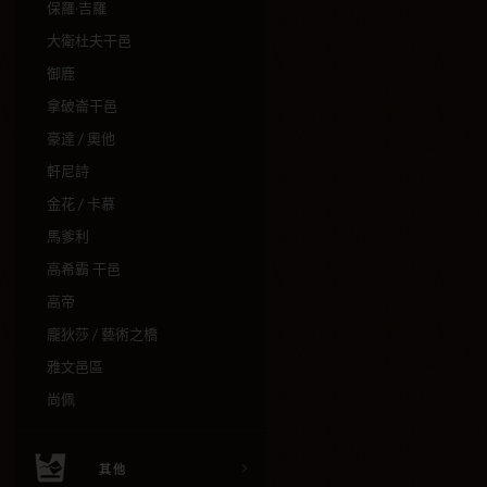
保羅·吉羅
大衛杜夫干邑
御鹿
拿破崙干邑
豪達 / 奧他
軒尼詩
金花 / 卡慕
馬爹利
高希霸 干邑
高帝
龐狄莎 / 藝術之橋
雅文邑區
尚佩
其他