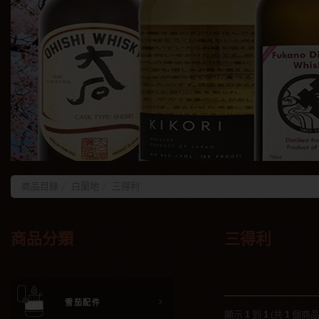
商品目錄
白蘭地
三得利
商品分類
三得利
雪茄配件
顯示
1
到
1
(共
1
個商品