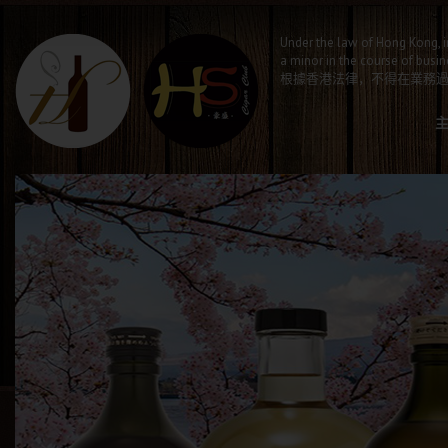
Under the law of Hong Kong, i
a minor in the course of busin
根據香港法律，不得在業務