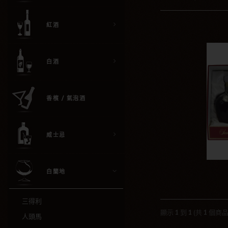
紅酒
白酒
香檳 / 氣泡酒
威士忌
白蘭地
三得利
顯示
1
到
1
(共
1
個商品
人頭馬