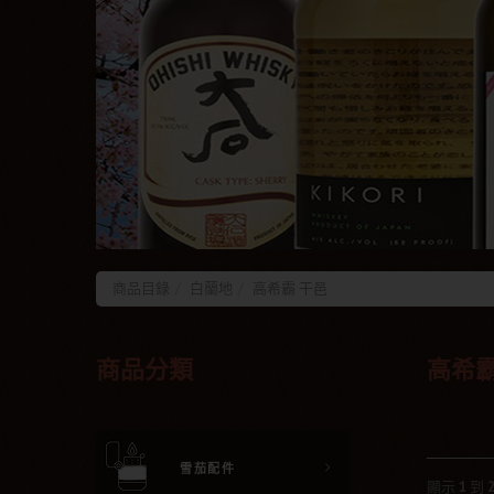
商品目錄
白蘭地
高希霸 干邑
商品分類
高希霸
雪茄配件
顯示
1
到