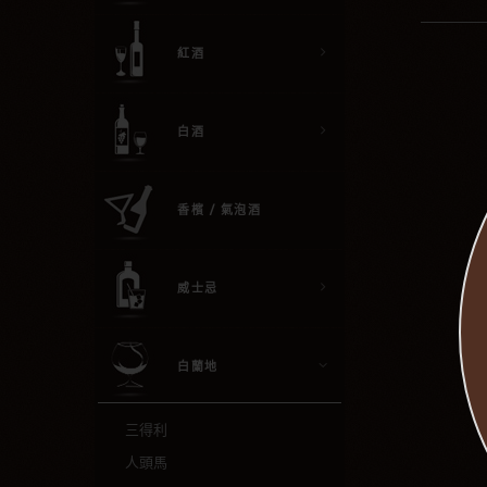
紅酒
白酒
香檳 / 氣泡酒
威士忌
白蘭地
三得利
人頭馬