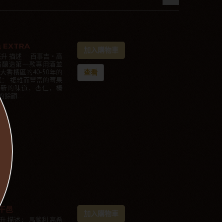
EXTRA
加入購物車
700毫升 描述 : 百事吉‧高
高希霸釀造第一款專用酒並
香檳區的40-50年的
查看
氣： 複雜而豐富的莓果
清新的味道，杏仁，榛
餘韻...
 干邑
加入購物車
0毫升 描述 : 馬爹利 高希