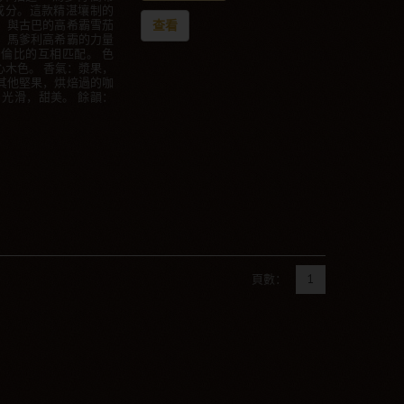
成分。這款精湛壤制的
，與古巴的高希霸雪茄
查看
。馬爹利高希霸的力量
倫比的互相匹配。 色
木色。 香氣：漿果，
其他堅果，烘焙過的咖
光滑，甜美。 餘韻：
頁數：
1