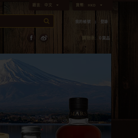
語言:
中文
貨幣:
HKD
我的帳號
登錄
購物車:
0
貨品