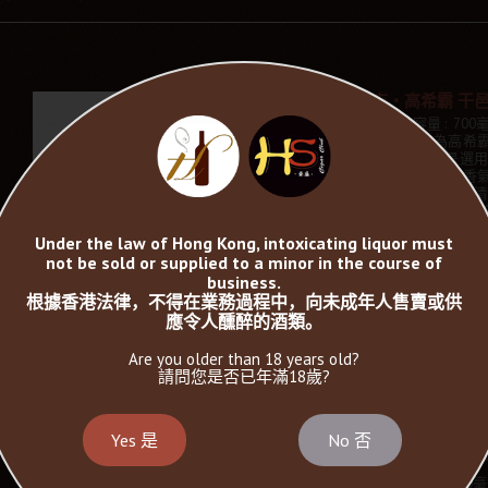
百事吉‧高希霸 干邑 
類型 : Extra 酒精 : 43% 容量 : 
希霸干邑EXTRA 在1999年為
在這年古巴雪茄節時推出， 是選用大
干邑調配而成。 色澤：琥珀金 香
和板栗的氣息 口感： 具有淡雅
子，蜂蜜和香草 餘韻：平衡和悠久的
價格:
請查詢
Under the law of Hong Kong, intoxicating liquor must
not be sold or supplied to a minor in the course of
business.
根據香港法律，不得在業務過程中，向未成年人售賣或供
應令人醺醉的酒類。
Are you older than 18 years old?
請問您是否已年滿18歲?
Yes 是
No 否
馬爹利 高希霸
類型 : 干邑 酒精 : 43% 容量 : 70