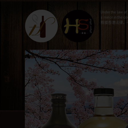
Under the law of 
a minor in the co
根據香港法律，