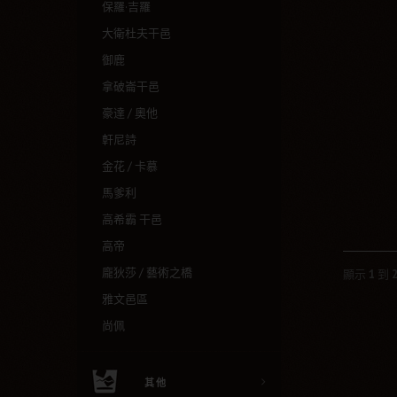
保羅·吉羅
大衛杜夫干邑
御鹿
拿破崙干邑
豪達 / 奧他
軒尼詩
金花 / 卡慕
馬爹利
高希霸 干邑
高帝
龐狄莎 / 藝術之橋
顯示
1
到
雅文邑區
尚佩
其他