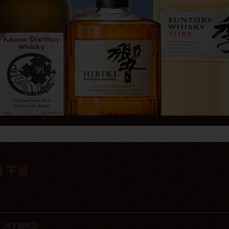
 干邑
2
(共
2
個商品)