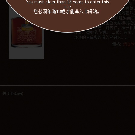
You must older than 18 years to enter this
霸 干邑 擁有大香檳區風土的獨特
site.
干邑白蘭地產生復雜而濃烈的香氣
您必須年滿18歲才能進入此網站。
血統專業連結，極具卓越優雅韻味
和豐富性與高希霸雪茄的味道無與
澤：琥珀色，帶有金色亮點和桃花心
乾果的溫和味道：烤杏仁，榛子和
啡豆。微妙的花香。 口感：圓潤，
淡淡的甘草和輕微的堅果味。...
價格:
請查詢
2
(共
2
個商品)