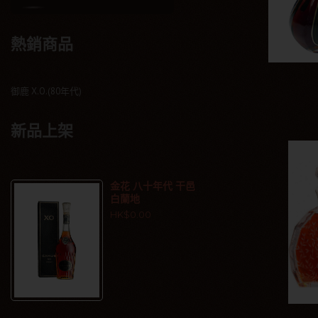
熱銷商品
御鹿 X.O.(80年代)
新品上架
金花 八十年代 干邑
白蘭地
HK$0.00