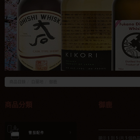
商品目錄
白蘭地
御鹿
商品分類
御鹿
雪茄配件
顯示
1
到
5
(共
5
個商品