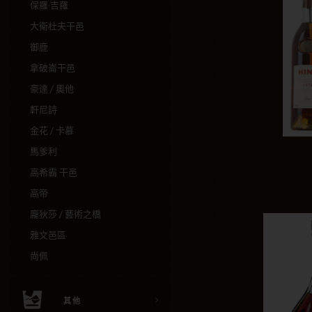
保羅·吉羅
大衛杜夫干邑
御鹿
拿破崙干邑
豪達 / 奧他
軒尼詩
金花 / 卡慕
馬爹利
高希霸 干邑
高帝
龐狄莎 / 藝術之橋
雅文邑區
尚佩
其他