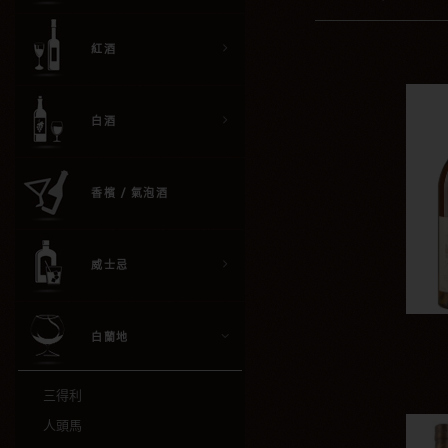
紅酒
白酒
香檳 / 氣泡酒
威士忌
白蘭地
三得利
人頭馬