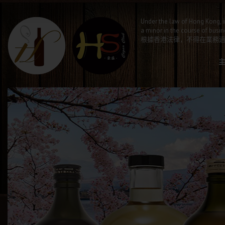
Under the law of Hong Kong, i
a minor in the course of busin
根據香港法律，不得在業務