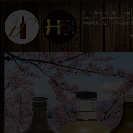
Under the law of Hong Kong, i
a minor in the course of busin
根據香港法律，不得在業務