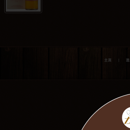
唯一御用
加入購物
|
主頁
進