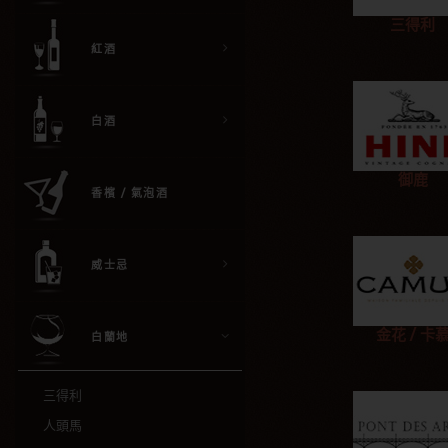
三得利
紅酒
白酒
御鹿
香檳 / 氣泡酒
威士忌
金花 / 卡
白蘭地
三得利
人頭馬