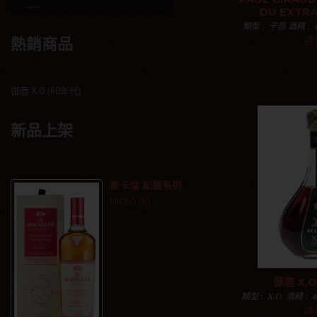
DU EXTR
類型 : 干邑 酒精 : 4
述 : 大香檳區的
請
熱銷商品
干邑產區。因此，
加入購物
御鹿 X.O.(80年代)
新品上架
麥卡倫 和諧系列
HK$0.00
御鹿 X.O
類型 : X.O. 酒精 : 
述 : 御鹿干邑成立於
請
獲的英國女王伊麗莎