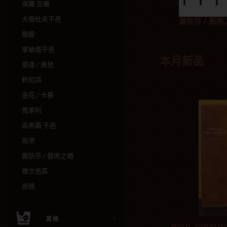
保羅·吉羅
大衛杜夫干邑
龐狄莎 / 藝
御鹿
拿破崙干邑
本月新品
豪達 / 奧他
軒尼詩
金花 / 卡慕
馬爹利
高希霸 干邑
高帝
龐狄莎 / 藝術之橋
雅文邑區
尚佩
其他
PAUL GIRAUD