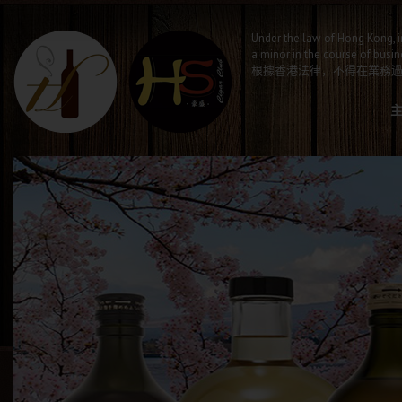
Under the law of Hong Kong, i
a minor in the course of busin
根據香港法律，不得在業務