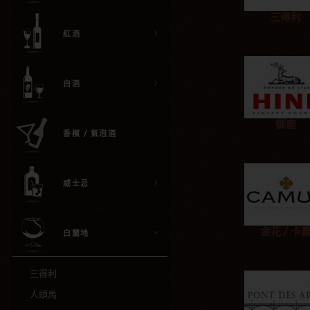
三得利
紅酒
白酒
御鹿
香檳 / 氣泡酒
威士忌
金花 / 卡
白蘭地
三得利
人頭馬