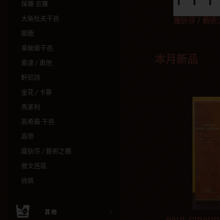
保羅·吉羅
大衛杜夫干邑
龐狄莎 / 藝
御鹿
拿破崙干邑
本月新品
豪達 / 奧他
軒尼詩
金花 / 卡慕
馬爹利
高希霸 干邑
高帝
龐狄莎 / 藝術之橋
雅文邑區
尚佩
其他
PAUL GIRAUD