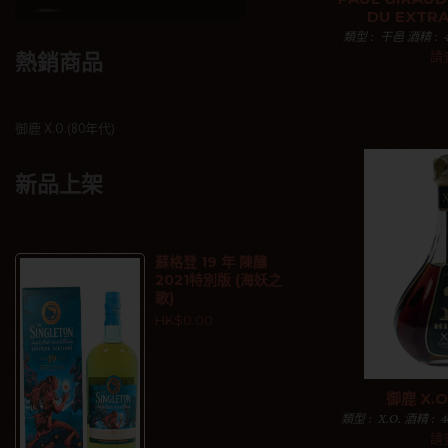
DU EXTR
類型 : 干邑 酒精 : 4
述 : 大香檳區的
請
熱銷商品
干邑產區。因此，
加入購物
御鹿 X.O.(80年代)
新品上架
蘇格登 19 年 陳釀
2021特別版 (海妖之
歌)
HK$0.00
御鹿 X.O
類型 : X.O. 酒精 : 
述 : 御鹿干邑成立於
請
獲的英國女王伊麗莎