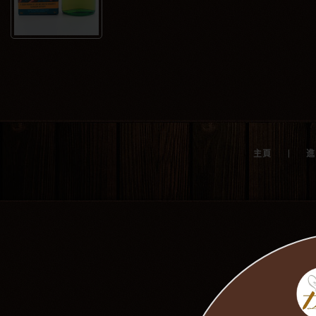
唯一御用
加入購物
|
主頁
進