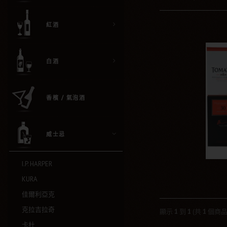
紅酒
白酒
香檳 / 氣泡酒
威士忌
I.P. HARPER
KURA
佳爾利亞克
克拉吉拉奇
顯示
1
到
1
(共
1
個商品
卡杜