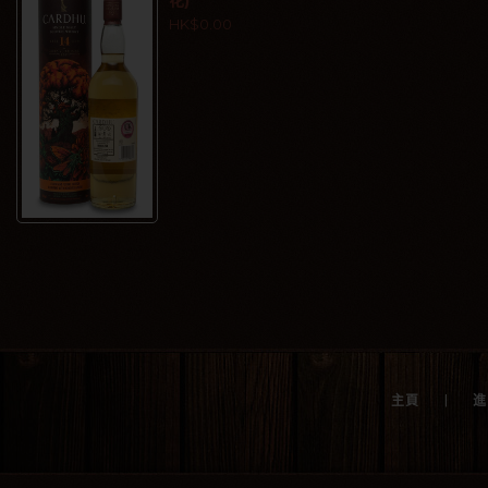
花)
HK$0.00
|
主頁
進