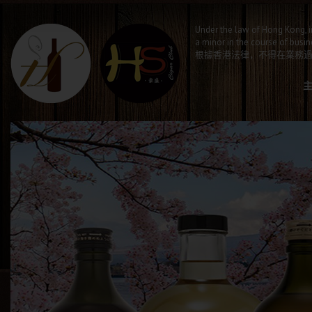
Under the law of Hong Kong, i
a minor in the course of busin
根據香港法律，不得在業務