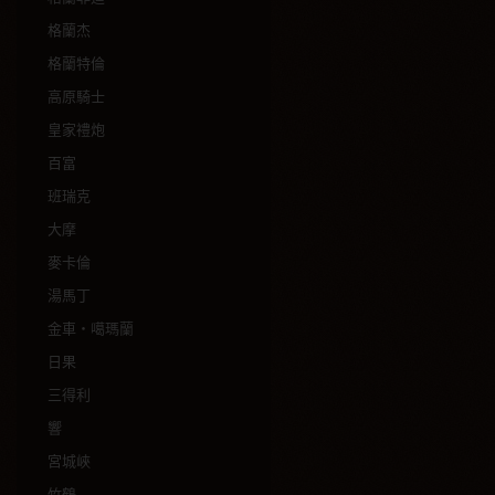
格蘭杰
格蘭特倫
高原騎士
皇家禮炮
百富
班瑞克
大摩
麥卡倫
湯馬丁
金車‧噶瑪蘭
日果
三得利
響
宮城峽
竹鶴