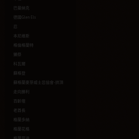
巴曼納克
德國Glen Els
忍
本尼維斯
格倫格蘭特
獺祭
科瓦爾
蘇格登
蘇格蘭麥芽威士忌協會-拱頂
走向勝利
百齡壇
老酋長
格蘭多納
格蘭花格
格蘭菲迪