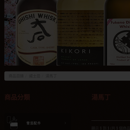
商品目錄
威士忌
湯馬丁
商品分類
湯馬丁
雪茄配件
顯示
1
到
1
(共
1
個商品