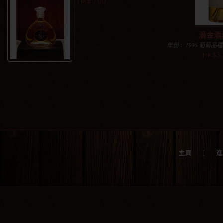
HK$0.00
滴金酒莊
年份 : 1996 葡萄品種
相思 評分 : - 規格 :
HK$3,
加入購物
|
主頁
進