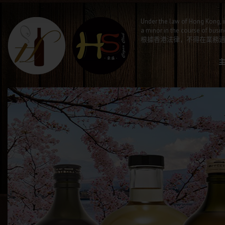
Under the law of Hong Kong, i
a minor in the course of busin
根據香港法律，不得在業務