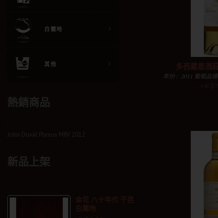
白蘭地
其他
多西戴恩酒莊 
年份 : 2011 葡萄品種
相思 評分 : RP-97 
HK$7
熱銷商品
加入購物
John Duval Plexus MRV 2012
新品上架
金花 八十年代 干邑
白蘭地