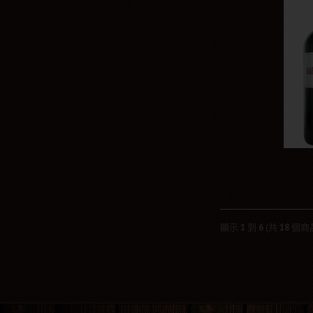
顯示
1
到
6
(共
18
個商