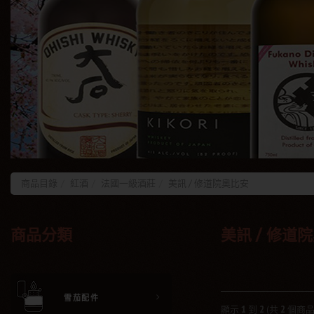
商品目錄
紅酒
法國一級酒莊
美訊 / 修道院奧比安
商品分類
美訊 / 修道
雪茄配件
顯示
1
到
2
(共
2
個商品