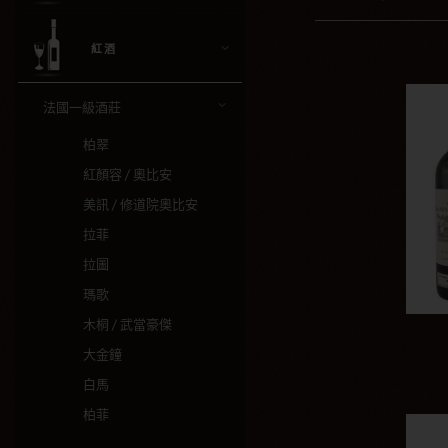
紅酒
法國一級酒莊
柏翠
紅顏容 / 奧比安
美訊 / 修道院奧比安
拉菲
拉圖
瑪歌
木桐 / 武當豪傑
大金鐘
白馬
柏菲