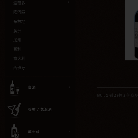
波爾多
隆河區
布根地
澳洲
加州
智利
意大利
西班牙
白酒
顯示
1
到
2
(共
2
個商品
香檳 / 氣泡酒
威士忌