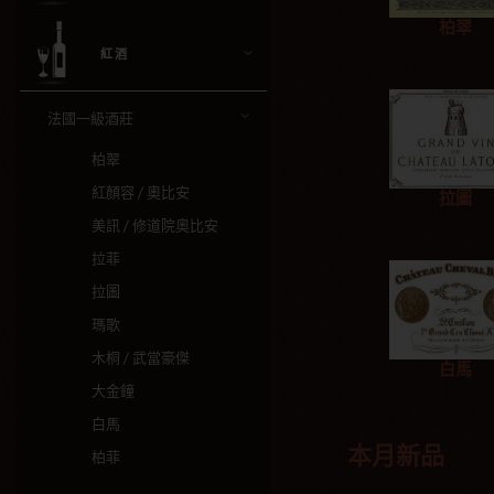
柏翠
紅酒
法國一級酒莊
柏翠
紅顏容 / 奧比安
拉圖
美訊 / 修道院奧比安
拉菲
拉圖
瑪歌
木桐 / 武當豪傑
白馬
大金鐘
白馬
本月新品
柏菲