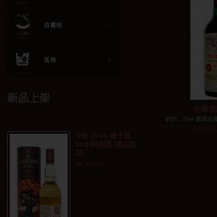
白蘭地
其他
新品上架
柏翠酒
年份 : 1966 葡萄品種
規格 : 750毫升 
HK$33
直追溯到
卡杜 2014 威士忌
2021特別版 (黑岩紅
花)
加入購物
HK$0.00