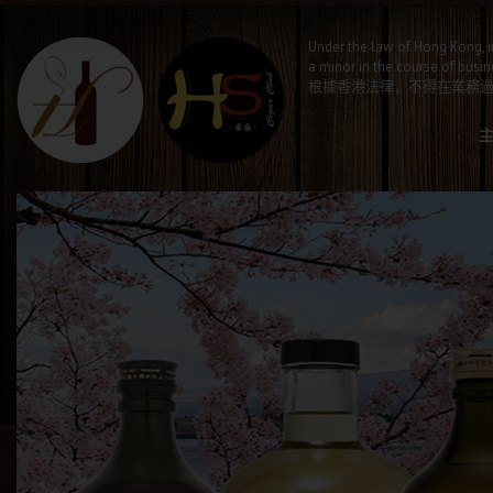
Under the law of Hong Kong, i
a minor in the course of busin
根據香港法律，不得在業務