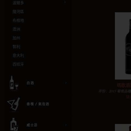
波爾多
隆河區
布根地
澳洲
加州
智利
意大利
西班牙
白酒
瑪歌酒莊
年份 : 2015 葡萄品
的梅洛， 3％的品麗
請
: RP100 規格
香檳 / 氣泡酒
加入購物
威士忌