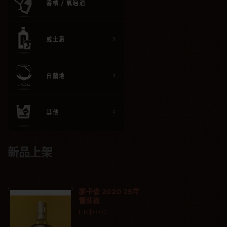
香檳 / 氣泡酒
威士忌
白蘭地
其他
新品上架
麥卡倫 2020 25年
雪莉桶
HK$0.00