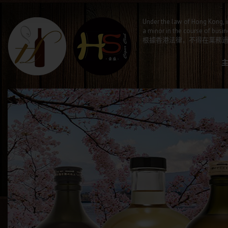
Under the law of Hong Kong, i
a minor in the course of busin
根據香港法律，不得在業務