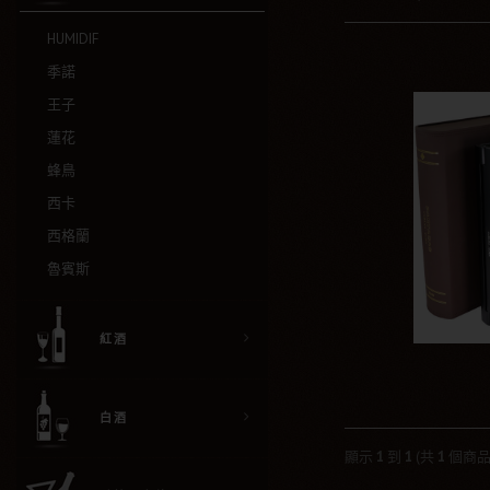
HUMIDIF
季諾
王子
蓮花
蜂鳥
西卡
西格蘭
魯賓斯
紅酒
白酒
顯示
1
到
1
(共
1
個商品