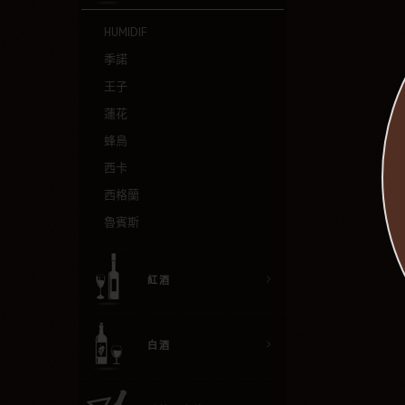
HUMIDIF
季諾
王子
蓮花
蜂鳥
西卡
西格蘭
魯賓斯
紅酒
白酒