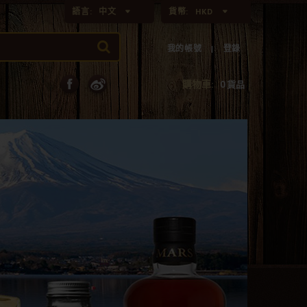
語言:
中文
貨幣:
HKD
我的帳號
登錄
購物車:
0
貨品