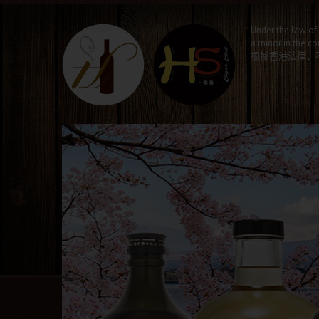
Under the law of 
a minor in the co
根據香港法律，