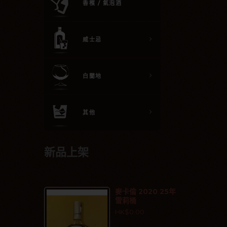
香檳 / 氣泡酒
威士忌
白蘭地
其他
新品上架
麥卡倫 2020 25年
雪莉桶
HK$0.00