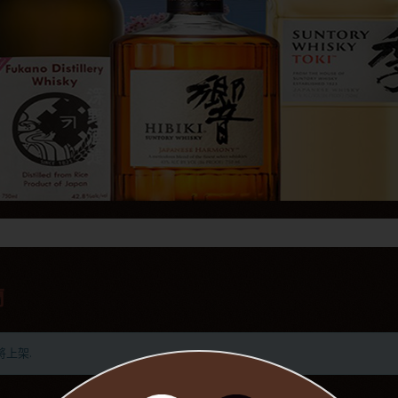
蘭
將上架.