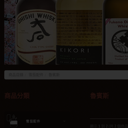
商品目錄
雪茄配件
魯賓斯
商品分類
魯賓斯
雪茄配件
顯示
1
到
2
(共
2
個商品