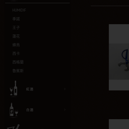
HUMIDIF
季諾
王子
蓮花
蜂鳥
西卡
西格蘭
魯賓斯
紅酒
白酒