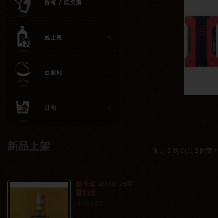
香檳 / 氣泡酒
威士忌
白蘭地
其他
新品上架
顯示
1
到
2
(共
2
個商品
麥卡倫 2020 25年
雪莉桶
HK$0.00