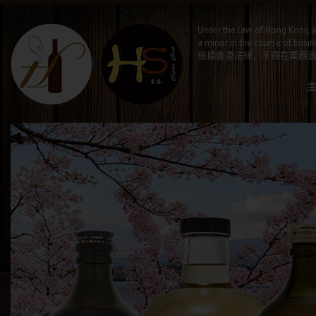
Under the law of Hong Kong, i
a minor in the course of busin
根據香港法律，不得在業務